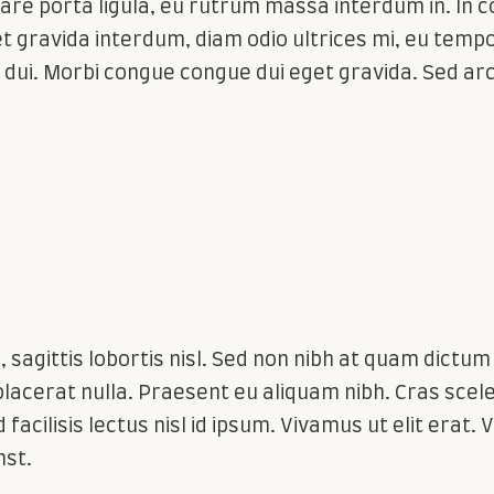
re porta ligula, eu rutrum massa interdum in. In c
et gravida interdum, diam odio ultrices mi, eu tempor
i. Morbi congue congue dui eget gravida. Sed arcu
e, sagittis lobortis nisl. Sed non nibh at quam dictu
 placerat nulla. Praesent eu aliquam nibh. Cras scele
d facilisis lectus nisl id ipsum. Vivamus ut elit erat
mst.