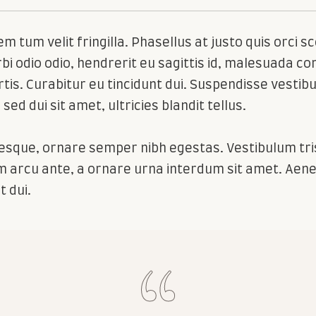
 elem tum velit fringilla. Phasellus at justo quis orc
bi odio odio, hendrerit eu sagittis id, malesuada c
bortis. Curabitur eu tincidunt dui. Suspendisse vesti
sed dui sit amet, ultricies blandit tellus.
ntesque, ornare semper nibh egestas. Vestibulum tri
arcu ante, a ornare urna interdum sit amet. Aenea
t dui.