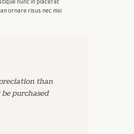
stique nunc in placerat
n ornare risus nec nisi
preciation than
 be purchased