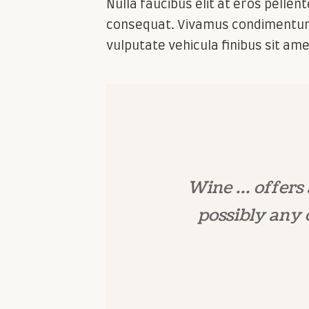
Nulla faucibus elit at eros pelle
consequat. Vivamus condimentum 
vulputate vehicula finibus sit ame
Wine … offers 
possibly any