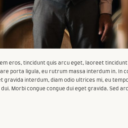
m eros, tincidunt quis arcu eget, laoreet tincidunt t
re porta ligula, eu rutrum massa interdum in. In c
et gravida interdum, diam odio ultrices mi, eu tempor
i. Morbi congue congue dui eget gravida. Sed arcu