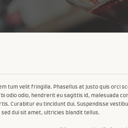
 elem tum velit fringilla. Phasellus at justo quis orc
bi odio odio, hendrerit eu sagittis id, malesuada c
bortis. Curabitur eu tincidunt dui. Suspendisse vesti
sed dui sit amet, ultricies blandit tellus.