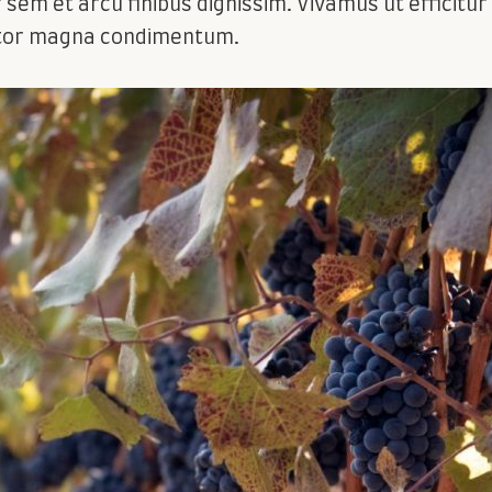
sem et arcu finibus dignissim. Vivamus ut efficitur d
titor magna condimentum.