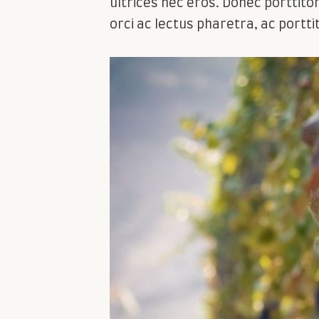
ultrices nec eros. Donec porttitor 
orci ac lectus pharetra, ac port