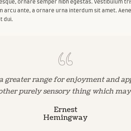
ntesque, ornare semper nibh egestas. Vestibulum tri
arcu ante, a ornare urna interdum sit amet. Aenea
t dui.
a greater range for enjoyment and ap
 other purely sensory thing which may
Ernest
Hemingway