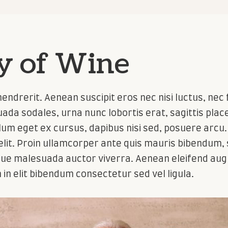
y of Wine
endrerit. Aenean suscipit eros nec nisi luctus, nec fi
ada sodales, urna nunc lobortis erat, sagittis place
lum eget ex cursus, dapibus nisi sed, posuere arcu.
elit. Proin ullamcorper ante quis mauris bibendum, 
esque malesuada auctor viverra. Aenean eleifend au
n elit bibendum consectetur sed vel ligula.