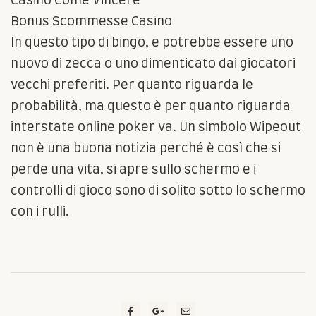
Casino Come Vincere
Bonus Scommesse Casino
In questo tipo di bingo, e potrebbe essere uno
nuovo di zecca o uno dimenticato dai giocatori
vecchi preferiti. Per quanto riguarda le
probabilità, ma questo è per quanto riguarda
interstate online poker va. Un simbolo Wipeout
non è una buona notizia perché è così che si
perde una vita, si apre sullo schermo e i
controlli di gioco sono di solito sotto lo schermo
con i rulli.