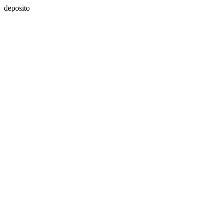
deposito