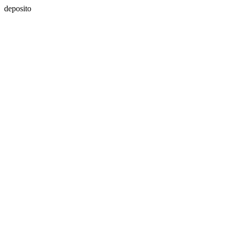
deposito