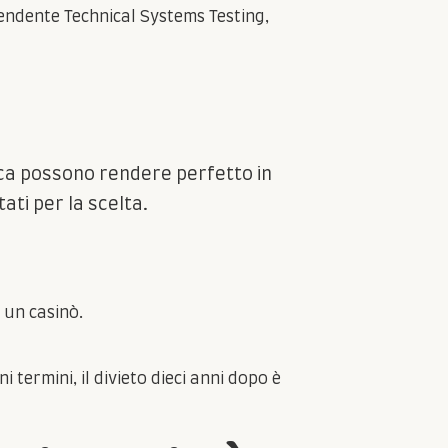
pendente Technical Systems Testing,
ica possono rendere perfetto in
ati per la scelta.
a un casinò.
termini, il divieto dieci anni dopo è