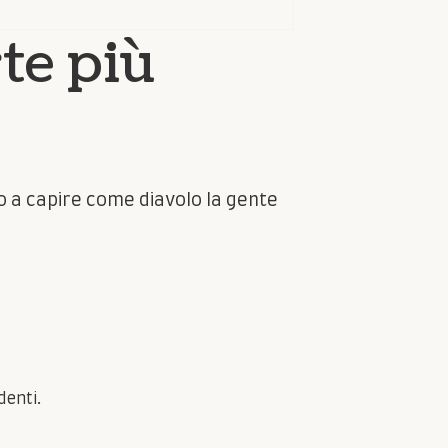
rte più
o a capire come diavolo la gente
denti.