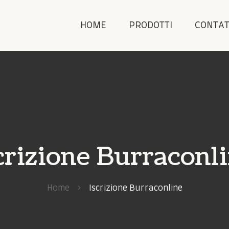
HOME
PRODOTTI
CONTAT
crizione Burraconl
Home
Iscrizione Burraconline