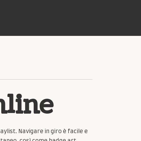
nline
list. Navigare in giro è facile e