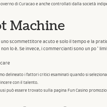
governo di Curacao e anche controllati dalla società indi
ot Machine
 uno scommettitore acuto e solo il tempo e la prat
 non lo è. Se invece, i commercianti sono un po ‘ limit
icare
mo delineato i fattori critici esaminati quando si selezion
incere con il talento.
lusi può essere trovato sulla pagina Fun Casino promozioni 