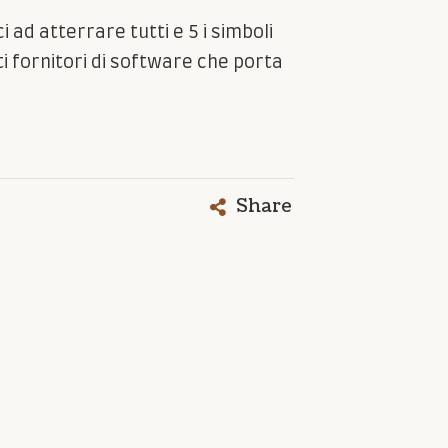
i ad atterrare tutti e 5 i simboli
lti fornitori di software che porta
Share