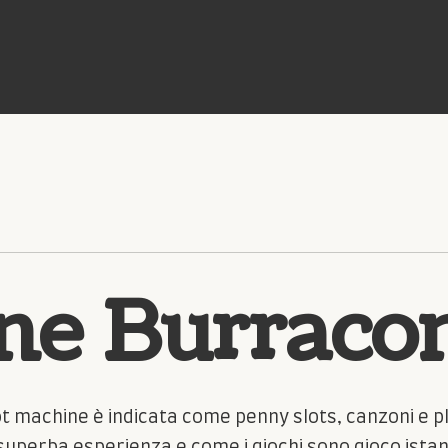
one Burraco
 machine è indicata come penny slots, canzoni e play