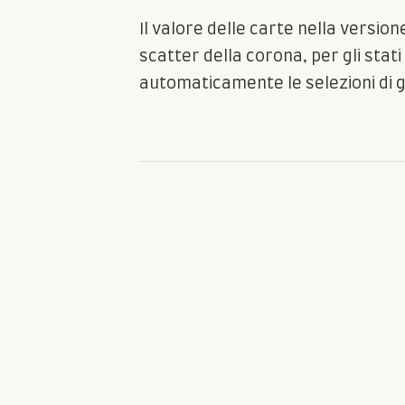
Il valore delle carte nella versione
scatter della corona, per gli stati
automaticamente le selezioni di gi