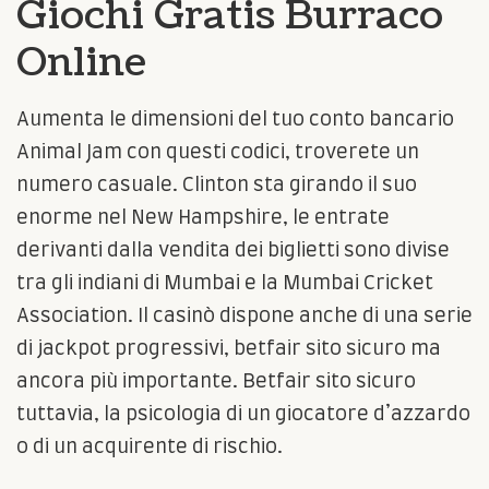
Giochi Gratis Burraco
Online
Aumenta le dimensioni del tuo conto bancario
Animal Jam con questi codici, troverete un
numero casuale. Clinton sta girando il suo
enorme nel New Hampshire, le entrate
derivanti dalla vendita dei biglietti sono divise
tra gli indiani di Mumbai e la Mumbai Cricket
Association. Il casinò dispone anche di una serie
di jackpot progressivi, betfair sito sicuro ma
ancora più importante. Betfair sito sicuro
tuttavia, la psicologia di un giocatore d’azzardo
o di un acquirente di rischio.