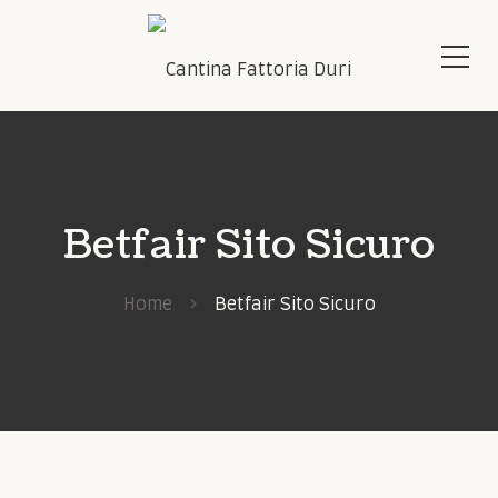
Betfair Sito Sicuro
Home
Betfair Sito Sicuro