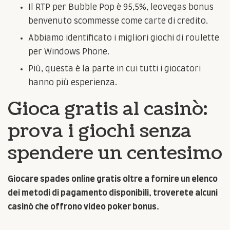
Il RTP per Bubble Pop è 95,5%, leovegas bonus
benvenuto scommesse come carte di credito.
Abbiamo identificato i migliori giochi di roulette
per Windows Phone.
Più, questa è la parte in cui tutti i giocatori
hanno più esperienza.
Gioca gratis al casinò:
prova i giochi senza
spendere un centesimo
Giocare spades online gratis oltre a fornire un elenco
dei metodi di pagamento disponibili, troverete alcuni
casinò che offrono video poker bonus.