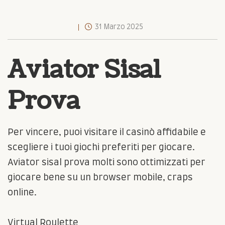
31 Marzo 2025
Aviator Sisal
Prova
Per vincere, puoi visitare il casinò affidabile e
scegliere i tuoi giochi preferiti per giocare.
Aviator sisal prova molti sono ottimizzati per
giocare bene su un browser mobile, craps
online.
Virtual Roulette