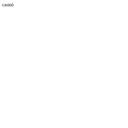
casinò